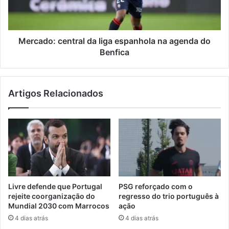
agenda
do
Benfica
Mercado: central da liga espanhola na agenda do
Benfica
Artigos Relacionados
Livre defende que Portugal
PSG reforçado com o
rejeite coorganização do
regresso do trio português à
Mundial 2030 com Marrocos
ação
4 dias atrás
4 dias atrás