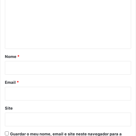
o
m
e
n
t
á
r
Nome
*
i
o
*
Email
*
Site
Guardar o meu nome, email e site neste navegador para a