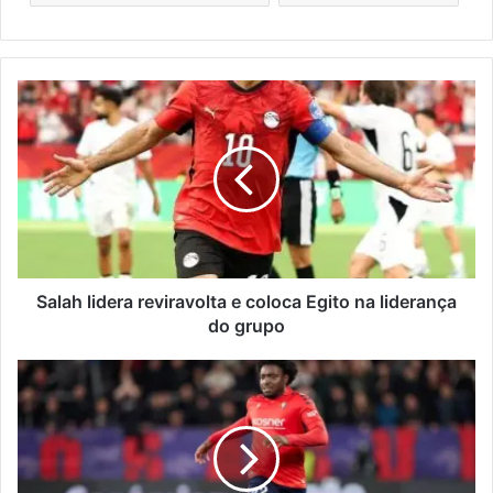
Salah
lidera
reviravolta
e
coloca
Egito
na
liderança
do
grupo
Salah lidera reviravolta e coloca Egito na liderança
do grupo
Mercado:
central
da
liga
espanhola
na