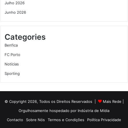
Julho 2026
Junho 2026
Categories
Benfica
FC Porto
Notícias
Sporting
© Copyright 2026, Todos os Direitos Reservados |
Mais Rede
|
Orgulhosamente hospedado por
Indústria de Mídia
Contacto
Sobre Nós
Termos e Condições
Política Privacidade