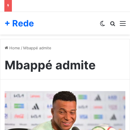
+ Rede
Switch skin
Pesqui
M
Home
/
Mbappé admite
Mbappé admite