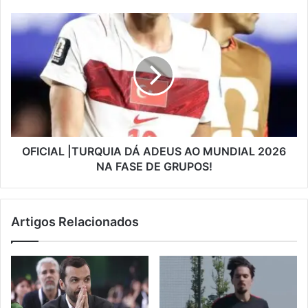
finais
OFICIAL
|TURQUIA
DÁ
ADEUS
AO
MUNDIAL
2026
NA
FASE
DE
OFICIAL |TURQUIA DÁ ADEUS AO MUNDIAL 2026
GRUPOS!
NA FASE DE GRUPOS!
Artigos Relacionados