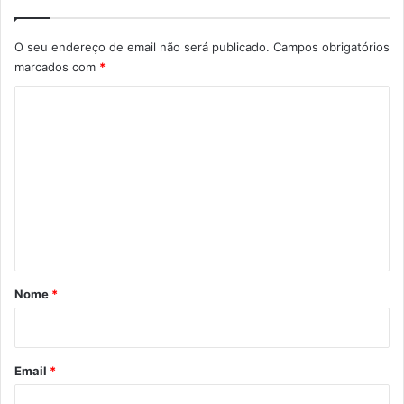
O seu endereço de email não será publicado.
Campos obrigatórios
marcados com
*
C
o
m
e
n
t
á
r
Nome
*
i
o
*
Email
*