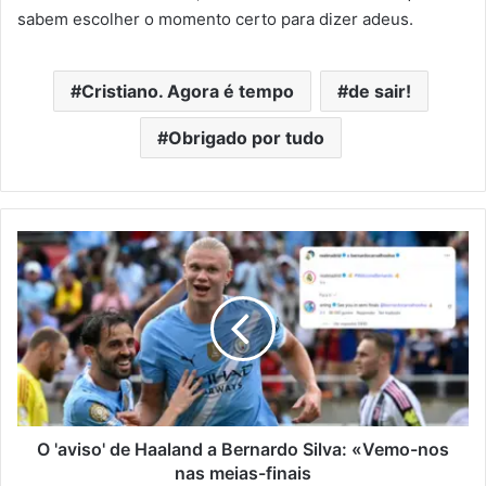
sabem escolher o momento certo para dizer adeus.
Cristiano. Agora é tempo
de sair!
Obrigado por tudo
O
'aviso'
de
Haaland
a
Bernardo
Silva:
«Vemo-
nos
nas
O 'aviso' de Haaland a Bernardo Silva: «Vemo-nos
meias-
nas meias-finais