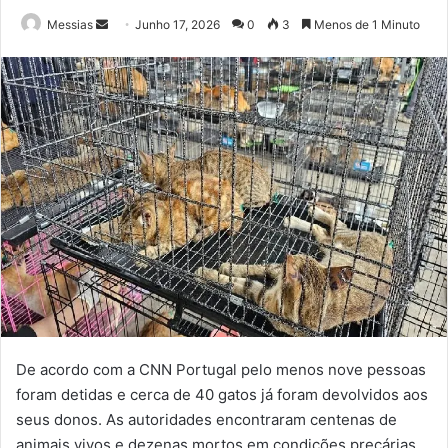
Send
Messias
Junho 17, 2026
0
3
Menos de 1 Minuto
an
email
De acordo com a CNN Portugal pelo menos nove pessoas
foram detidas e cerca de 40 gatos já foram devolvidos aos
seus donos. As autoridades encontraram centenas de
animais vivos e dezenas mortos em condições precárias.