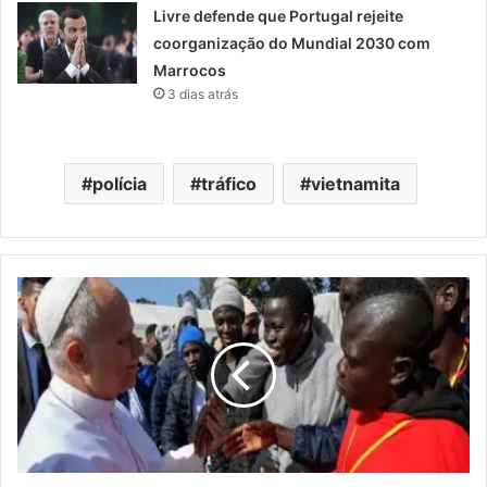
Livre defende que Portugal rejeite
coorganização do Mundial 2030 com
Marrocos
3 dias atrás
polícia
tráfico
vietnamita
Papa
opõe-
se
a
expulsão
de
imigrantes